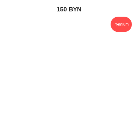
150
BYN
Premium