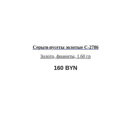
Серьги-пусеты золотые C-2786
Золото, фианиты, 1.60 гр
160
BYN